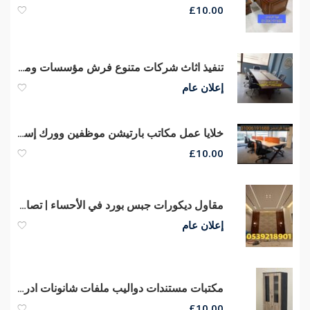
£
10.00
تنفيذ اثاث شركات متنوع فرش مؤسسات ومقرات اثاث مكتبي متكامل
إعلان عام
خلايا عمل مكاتب بارتيشن موظفين وورك إستيشن مكاتب موظفين
£
10.00
مقاول ديكورات جبس بورد في الأحساء | تصاميم جبس بورد مودرن 0539218901
إعلان عام
مكتبات مستندات دواليب ملفات شانونات ادراج مكاتب مودرن
£
10.00