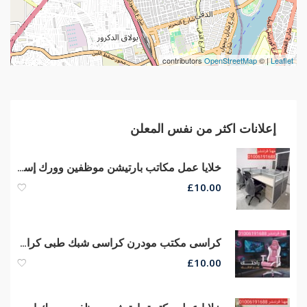
contributors
OpenStreetMap
| ©
Leaflet
إعلانات اكثر من نفس المعلن
خلايا عمل مكاتب بارتيشن موظفين وورك إستيشن أفضل خامات وسعر
£
10.00
كراسى مكتب مودرن كراسى شبك طبى كراسى مدير عام جلد من مصانع مهنا
£
10.00