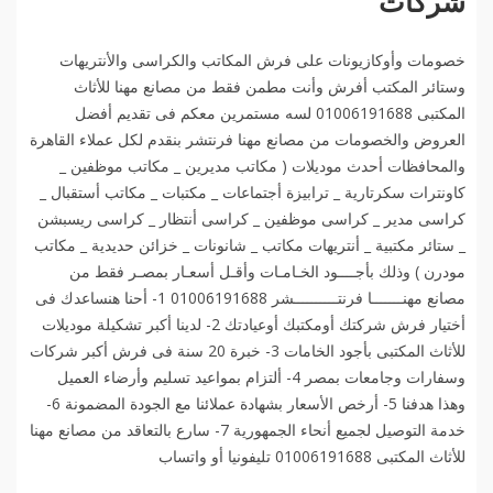
شركات
خصومات وأوكازيونات على فرش المكاتب والكراسى والأنتريهات
وستائر المكتب أفرش وأنت مطمن فقط من مصانع مهنا للأثاث
المكتبى 01006191688 لسه مستمرين معكم فى تقديم أفضل
العروض والخصومات من مصانع مهنا فرنتشر بنقدم لكل عملاء القاهرة
والمحافظات أحدث موديلات ( مكاتب مديرين _ مكاتب موظفين _
كاونترات سكرتارية _ ترابيزة أجتماعات _ مكتبات _ مكاتب أستقبال _
كراسى مدير _ كراسى موظفين _ كراسى أنتظار _ كراسى ريسبشن
_ ستائر مكتبية _ أنتريهات مكاتب _ شانونات _ خزائن حديدية _ مكاتب
مودرن ) وذلك بأجــــود الخـامـات وأقـل أسعـار بمصـر فقط من
مصانع مهنـــــــا فرنتــــــــــشر 01006191688 1- أحنا هنساعدك فى
أختيار فرش شركتك أومكتبك أوعيادتك 2- لدينا أكبر تشكيلة موديلات
للأثاث المكتبى بأجود الخامات 3- خبرة 20 سنة فى فرش أكبر شركات
وسفارات وجامعات بمصر 4- ألتزام بمواعيد تسليم وأرضاء العميل
وهذا هدفنا 5- أرخص الأسعار بشهادة عملائنا مع الجودة المضمونة 6-
خدمة التوصيل لجميع أنحاء الجمهورية 7- سارع بالتعاقد من مصانع مهنا
للأثاث المكتبى 01006191688 تليفونيا أو واتساب️