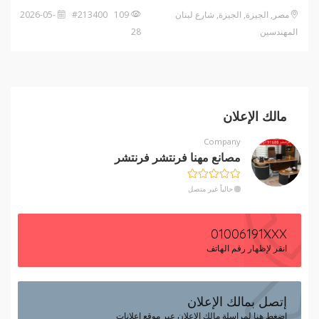
مصر, الجيزة, الجيزة, شارع لبنان
109 #213400
2026-05-
المهندسين
28
مالك الإعلان
Company
مصانع مهنا فرنتشر فرنتشر
حالياً غير متصل
01006191XXX
انقر لإظهار رقم الهاتف
إتصل بمالك الإعلان
إضغط هنا لمراسلة مالك الإعلان عبر موقع إعلانات