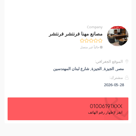
Company
مصانع مهنا فرنتشر فرنتشر
حالياً غير متصل
الموقع الجغرافي:
مصر, الجيزة, الجيزة, شارع لبنان المهندسين
مشترك:
2026-05-28
01006191XXX
انقر لإظهار رقم الهاتف