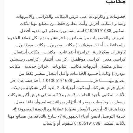
مكاتب
خصومات وأوكازيونات على فرش المكاتب والكراسى والأنتريهات
وستائر المكتب أفرش وأنت مطمن فقط من مصانع مهنا للأثاث
المكتبى 01006191688 لسه مستمرين معكم فى تقديم أفضل
العروض والخصومات من مصانع مهنا فرنتشر بنقدم لكل عملاء القاهرة
والمحافظات أحدث موديلات ( مكاتب مديرين _ مكاتب موظفين _
كاونترات سكرتارية _ ترابيزة أجتماعات _ مكتبات _ مكاتب أستقبال _
كراسى مدير _ كراسى موظفين _ كراسى أنتظار _ كراسى ريسبشن
_ ستائر مكتبية _ أنتريهات مكاتب _ شانونات _ خزائن حديدية _ مكاتب
مودرن ) وذلك بأجــــود الخـامـات وأقـل أسعـار بمصـر فقط من
مصانع مهنـــــــا فرنتــــــــــشر 01006191688 1- أحنا هنساعدك فى
أختيار فرش شركتك أومكتبك أوعيادتك 2- لدينا أكبر تشكيلة موديلات
للأثاث المكتبى بأجود الخامات 3- خبرة 20 سنة فى فرش أكبر شركات
وسفارات وجامعات بمصر 4- ألتزام بمواعيد تسليم وأرضاء العميل
وهذا هدفنا 5- أرخص الأسعار بشهادة عملائنا مع الجودة المضمونة 6-
خدمة التوصيل لجميع أنحاء الجمهورية 7- سارع بالتعاقد من مصانع مهنا
للأثاث المكتبى 01006191688 تليفونيا أو واتساب️