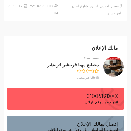
مصر, الجيزة, الجيزة, شارع لبنان
109 #213612
2026-06-
المهندسين
04
مالك الإعلان
Company
مصانع مهنا فرنتشر فرنتشر
حالياً غير متصل
01006191XXX
انقر لإظهار رقم الهاتف
إتصل بمالك الإعلان
إضغط هنا لمراسلة مالك الإعلان عبر موقع إعلانات