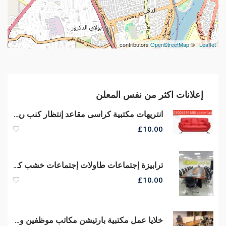
contributors
OpenStreetMap
| ©
Leaflet
إعلانات اكثر من نفس المعلن
انتريهات مكتبية كراسى مقاعد إنتظار كنب ريسبشن كراسى صوفا جلد
£
10.00
ترابيزة إجتماعات طاولات إجتماعات خشب كونتر قشرة طبيعى جودة عالية
£
10.00
خلايا عمل مكتبية بارتيشن مكاتب موظفين وورك إستيشن مكاتب مودرن