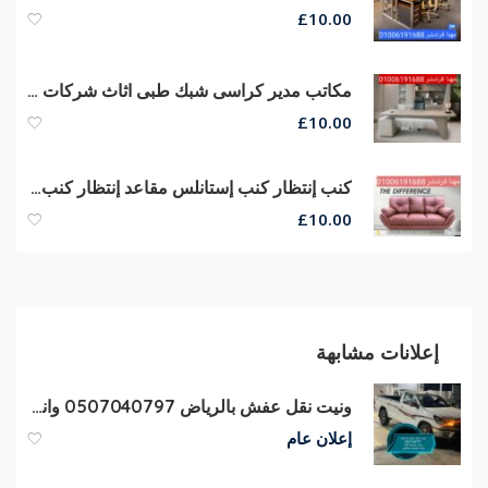
£
10.00
مكاتب مدير كراسى شبك طبى اثاث شركات اثاث مكتبي للبيع مكاتب مودرن
£
10.00
كنب إنتظار كنب إستانلس مقاعد إنتظار كنب ريسبشن كراسى صوفا جلد
£
10.00
إعلانات مشابهة
ونيت نقل عفش بالرياض 0507040797 وانيت توصيل اثاث مشاوير بالرياض
إعلان عام