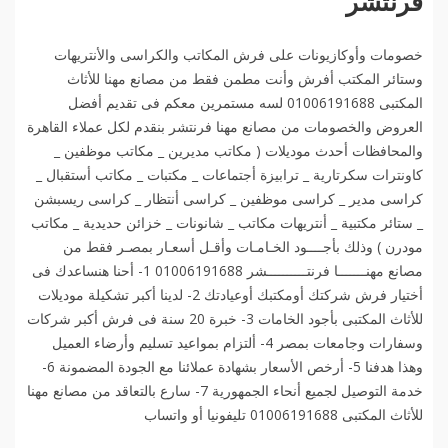
فرنتشر
خصومات وأوكازيونات على فرش المكاتب والكراسى والأنتريهات
وستائر المكتب أفرش وأنت مطمن فقط من مصانع مهنا للأثاث
المكتبى 01006191688 لسه مستمرين معكم فى تقديم أفضل
العروض والخصومات من مصانع مهنا فرنتشر بنقدم لكل عملاء القاهرة
والمحافظات أحدث موديلات ( مكاتب مديرين _ مكاتب موظفين _
كاونترات سكرتارية _ ترابيزة أجتماعات _ مكتبات _ مكاتب أستقبال _
كراسى مدير _ كراسى موظفين _ كراسى أنتظار _ كراسى ريسبشن
_ ستائر مكتبية _ أنتريهات مكاتب _ شانونات _ خزائن حديدية _ مكاتب
مودرن ) وذلك بأجــــود الخـامـات وأقـل أسعـار بمصـر فقط من
مصانع مهنـــــــا فرنتــــــــــشر 01006191688 1- أحنا هنساعدك فى
أختيار فرش شركتك أومكتبك أوعيادتك 2- لدينا أكبر تشكيلة موديلات
للأثاث المكتبى بأجود الخامات 3- خبرة 20 سنة فى فرش أكبر شركات
وسفارات وجامعات بمصر 4- ألتزام بمواعيد تسليم وأرضاء العميل
وهذا هدفنا 5- أرخص الأسعار بشهادة عملائنا مع الجودة المضمونة 6-
خدمة التوصيل لجميع أنحاء الجمهورية 7- سارع بالتعاقد من مصانع مهنا
للأثاث المكتبى 01006191688 تليفونيا أو واتساب️