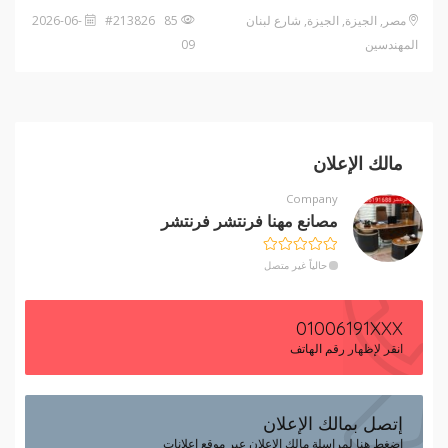
مصر, الجيزة, الجيزة, شارع لبنان
85 #213826
2026-06-
المهندسين
09
مالك الإعلان
Company
مصانع مهنا فرنتشر فرنتشر
حالياً غير متصل
01006191XXX
انقر لإظهار رقم الهاتف
إتصل بمالك الإعلان
إضغط هنا لمراسلة مالك الإعلان عبر موقع إعلانات