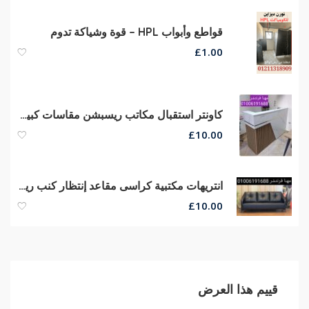
قواطع وأبواب HPL – قوة وشياكة تدوم
£
1.00
كاونتر استقبال مكاتب ريسبشن مقاسات كبيره وصغيره الحجم من مهنا فرنتشر
£
10.00
انتريهات مكتبية كراسى مقاعد إنتظار كنب ريسبشن كراسى صوفا جلد
£
10.00
قييم هذا العرض