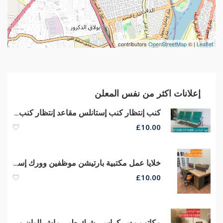
contributors
OpenStreetMap
| ©
Leaflet
إعلانات اكثر من نفس المعلن
كنب إنتظار كنب إستانلس مقاعد إنتظار كنب ريسبشن كراسى صوفا جلد
£
10.00
خلايا عمل مكتبية بارتيشن موظفين وورك إستيشن مكاتب مودرن كراسى شبك
£
10.00
مكاتب مدير كراسى شبك طبى ماش الوان وخامات مستوردة ماليزى أثاث شركات