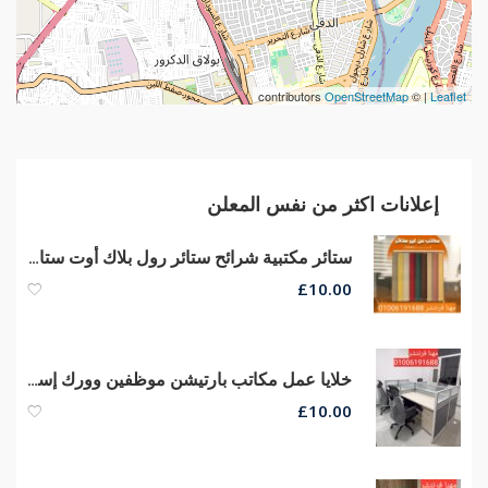
contributors
OpenStreetMap
| ©
Leaflet
إعلانات اكثر من نفس المعلن
ستائر مكتبية شرائح ستائر رول بلاك أوت ستائر صن سكرين الوان وخامات ممتازة
£
10.00
خلايا عمل مكاتب بارتيشن موظفين وورك إستيشن أفضل خامات وسعر
£
10.00