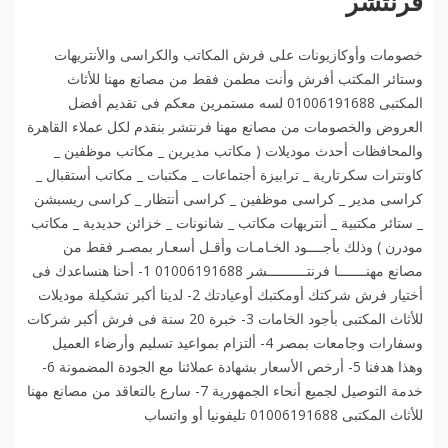
فرنتشر
خصومات وأوكازيونات على فرش المكاتب والكراسى والأنتريهات
وستائر المكتب أفرش وأنت مطمن فقط من مصانع مهنا للأثاث
المكتبى 01006191688 لسه مستمرين معكم فى تقديم أفضل
العروض والخصومات من مصانع مهنا فرنتشر بنقدم لكل عملاء القاهرة
والمحافظات أحدث موديلات ( مكاتب مديرين _ مكاتب موظفين _
كاونترات سكرتارية _ ترابيزة أجتماعات _ مكتبات _ مكاتب أستقبال _
كراسى مدير _ كراسى موظفين _ كراسى أنتظار _ كراسى ريسبشن
_ ستائر مكتبية _ أنتريهات مكاتب _ شانونات _ خزائن حديدية _ مكاتب
مودرن ) وذلك بأجــــود الخـامـات وأقـل أسعـار بمصـر فقط من
مصانع مهنـــــــا فرنتــــــــــشر 01006191688 1- أحنا هنساعدك فى
أختيار فرش شركتك أومكتبك أوعيادتك 2- لدينا أكبر تشكيلة موديلات
للأثاث المكتبى بأجود الخامات 3- خبرة 20 سنة فى فرش أكبر شركات
وسفارات وجامعات بمصر 4- ألتزام بمواعيد تسليم وأرضاء العميل
وهذا هدفنا 5- أرخص الأسعار بشهادة عملائنا مع الجودة المضمونة 6-
خدمة التوصيل لجميع أنحاء الجمهورية 7- سارع بالتعاقد من مصانع مهنا
للأثاث المكتبى 01006191688 تليفونيا أو واتساب️