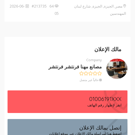
مصر, الجيزة, الجيزة, شارع لبنان
64 #213735
2026-06-
المهندسين
05
مالك الإعلان
Company
مصانع مهنا فرنتشر فرنتشر
حالياً غير متصل
01006191XXX
انقر لإظهار رقم الهاتف
إتصل بمالك الإعلان
إضغط هنا لمراسلة مالك الإعلان عبر موقع إعلانات