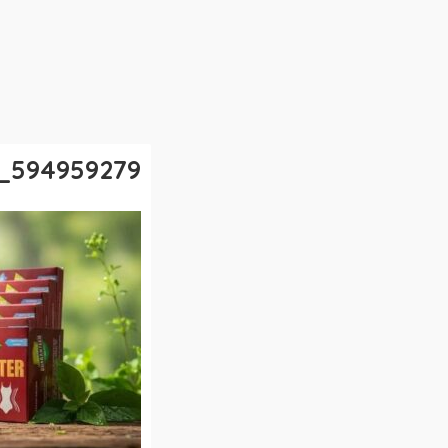
594959279_122276236130032041_6677996783871995009_n