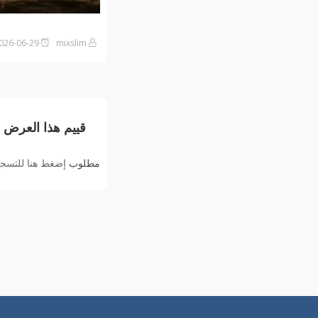
mixslim
2026-06-29على12:16 مساءً
قييم هذا العرض
مطلوب
إضغط هنا للتسجيل