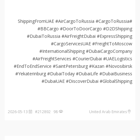
#ShippingFromUAE #AirCargoToRussia #CargoToRussia
#BBCargo #DoorToDoorCargo #D2DShipping
#DubaiToRussia #AirFreightDubai #ExpressShipping
#CargoServicesUAE #FreightToMoscow
#InternationalShipping #DubaiCargoCompany
#AirFreightServices #CourierDubai #UAELogistics
#EndToEndService #SaintPetersburg #Kazan #Novosibirsk
#Yekaterinburg #DubaiToday #DubaiLife #DubaiBusiness
#DubaiUAE #DiscoverDubai #GlobalShipping
2026-05-13
98 #212892
United Arab Emirates