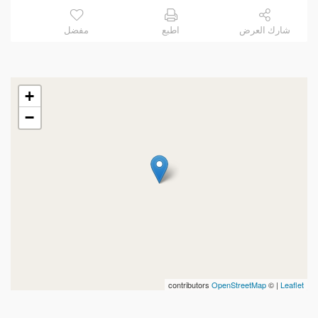
شارك العرض
اطبع
مفضل
+
−
contributors
OpenStreetMap
| ©
Leaflet