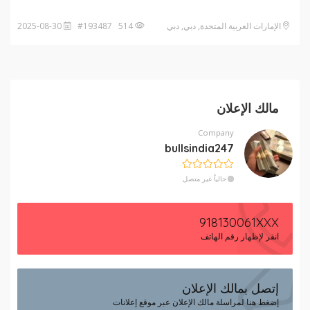
الإمارات العربية المتحدة, دبي, دبي
514 #193487
2025-08-30
مالك الإعلان
Company
bullsindia247
حالياً غير متصل
918130061XXX
انقر لإظهار رقم الهاتف
إتصل بمالك الإعلان
إضغط هنا لمراسلة مالك الإعلان عبر موقع إعلانات