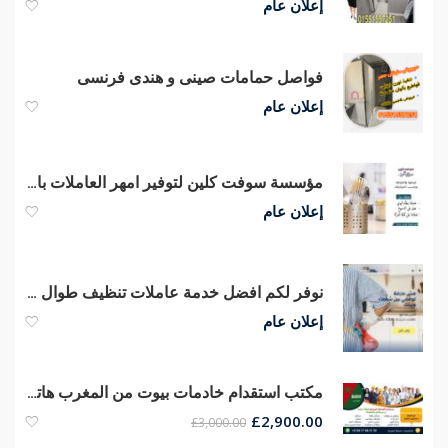
إعلان عام
فواصل حمامات صينى و هندى فرنسى
إعلان عام
مؤسسة سوفت كلين لتوفير امهر العاملات باليومي والشهري و بأقل سعر وامهر عمل
إعلان عام
نوفر لكم افضل خدمة عاملات تنظيف طوال الاسبوع من اجل راحتكم
إعلان عام
مكتب استقدام خادمات بيوت من المغرب هاتف 00212677680139
£
2,900.00
£
3,000.00