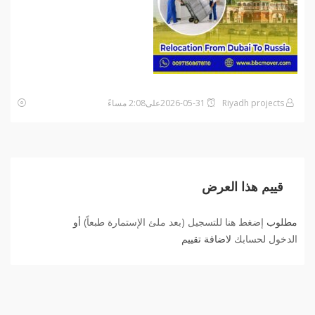
Riyadh projects
2026-05-31على2:08 مساءً
قييم هذا العرض
مطلوب
إضغط هنا للتسجيل (بعد ملئ الإستمارة طبعاً)
أو
الدخول لحسابك
لاضافة تقييم