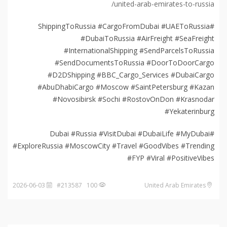
united-arab-emirates-to-russia/
#ShippingToRussia #CargoFromDubai #UAEToRussia
#DubaiToRussia #AirFreight #SeaFreight
#InternationalShipping #SendParcelsToRussia
#SendDocumentsToRussia #DoorToDoorCargo
#D2DShipping #BBC_Cargo_Services #DubaiCargo
#AbuDhabiCargo #Moscow #SaintPetersburg #Kazan
#Novosibirsk #Sochi #RostovOnDon #Krasnodar
#Yekaterinburg
#Dubai #Russia #VisitDubai #DubaiLife #MyDubai
#ExploreRussia #MoscowCity #Travel #GoodVibes #Trending
#FYP #Viral #PositiveVibes
2026-06-03
100 #213587
United Arab Emirates