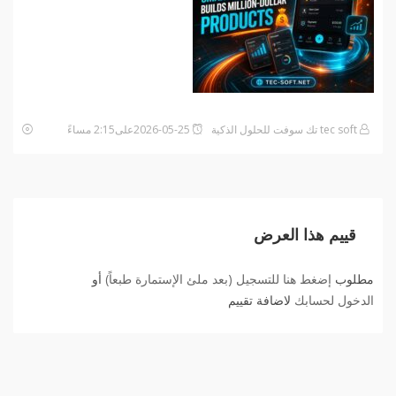
tec soft تك سوفت للحلول الذكية
2026-05-25على2:15 مساءً
قييم هذا العرض
مطلوب
إضغط هنا للتسجيل (بعد ملئ الإستمارة طبعاً)
أو
الدخول لحسابك
لاضافة تقييم