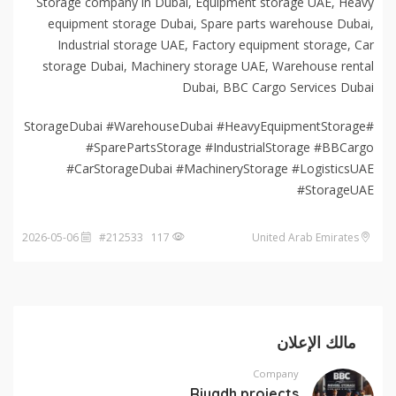
Storage company in Dubai, Equipment storage UAE, Heavy
equipment storage Dubai, Spare parts warehouse Dubai,
Industrial storage UAE, Factory equipment storage, Car
storage Dubai, Machinery storage UAE, Warehouse rental
Dubai, BBC Cargo Services Dubai
#StorageDubai #WarehouseDubai #HeavyEquipmentStorage
#SparePartsStorage #IndustrialStorage #BBCargo
#CarStorageDubai #MachineryStorage #LogisticsUAE
#StorageUAE
2026-05-06
117 #212533
United Arab Emirates
مالك الإعلان
Company
Riyadh projects