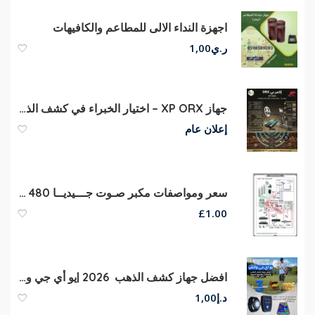
اجهزة النداء الالى للمطاعم والكافيهات
ر.ي
1,00
جهاز XP ORX – اختيار الخبراء في كشف الذهب
إعلان عام
سعر ومواصفات مكبر صـوت جـــيديــا 480 وات ZA-6480
£
1.00
افضل جهاز كشف الذهب 2026 |يو أي جي واتش
د.إ
1,00