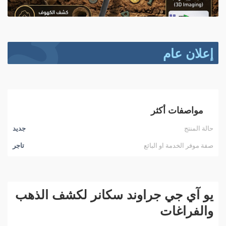
إعلان عام
مواصفات أكثر
حالة المنتج
جديد
صفة موفر الخدمة او البائع
تاجر
يو آي جي جراوند سكانر لكشف الذهب
والفراغات