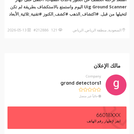
Uig Ground Scanner
اليوم واستمتع بالاستكشاف بطريقة لم تكن
لتخيلها من قبل. #اكتشاف_الذهب #كشف_الكنوز #تقنية_ثلاثية_الأبعاد
السعودية, منطقة الرياض, الرياض
121 #212886
2026-05-13
مالك الإعلان
Company
grand detectors1
حالياً غير متصل
66018XXX
انقر لإظهار رقم الهاتف