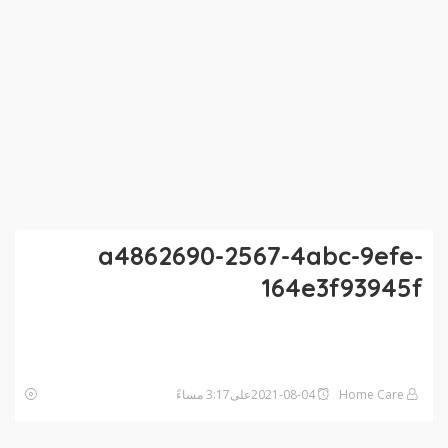
a4862690-2567-4abc-9efe-
164e3f93945f
Home Care
2021-08-04على3:17 مساءً