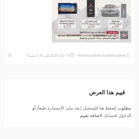
mahmoudtek mahmoudtek
2025-02-19على3:37 مساءً
قييم هذا العرض
مطلوب
إضغط هنا للتسجيل (بعد ملئ الإستمارة طبعاً)
أو
الدخول لحسابك
لاضافة تقييم