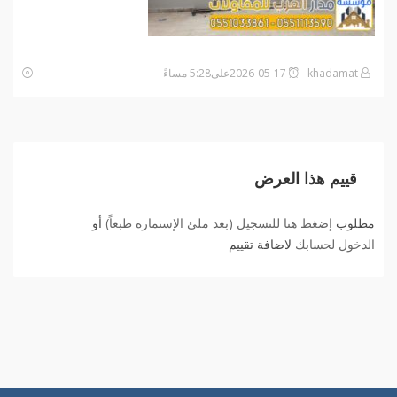
khadamat
2026-05-17على5:28 مساءً
قييم هذا العرض
مطلوب
إضغط هنا للتسجيل (بعد ملئ الإستمارة طبعاً)
أو
الدخول لحسابك
لاضافة تقييم