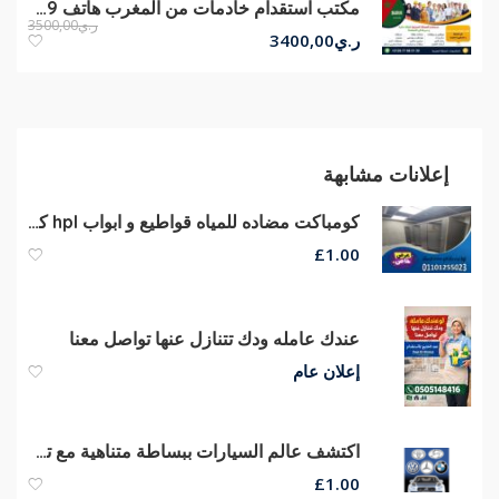
مكتب استقدام خادمات من المغرب هاتف 00212677680139
ر.ي
3500,00
ر.ي
3400,00
إعلانات مشابهة
كومباكت مضاده للمياه قواطيع و ابواب hpl كومباكت
£
1.00
عندك عامله ودك تتنازل عنها تواصل معنا
إعلان عام
اكتشف عالم السيارات ببساطة متناهية مع تطبيقCars Name | Motor Vehicle
£
1.00