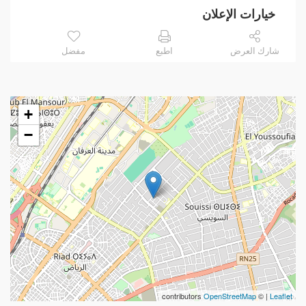
خيارات الإعلان
شارك العرض
اطبع
مفضل
+
−
contributors
OpenStreetMap
| ©
Leaflet