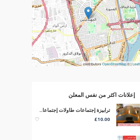
contributors
OpenStreetMap
| ©
Leafl
إعلانات اكثر من نفس المعلن
ترابيزة إجتماعات طاولات إجتماعات خشب كونتر قشرة طبيعى جودة عالية وسعر مناسب
£
10.00