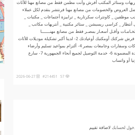
يهات وستائر المكتب أفرش وأنت مطمن فقط من مصانع مهنا للأثاث
فى تقديم أفضل العروض والخصومات من مصانع مهنا فرنتشر بنقدم لكل عملاء
ب موظفين _ كاونترات سكرتارية _ ترابيزة أجتماعات _ مكتبات _
تظار _ كراسى ريسبشن _ ستائر مكتبية _ أنتريهات مكاتب _
خـامـات وأقـل أسعـار بمصـر فقط من مصانع مهنـــــــا
فرنتــــــــــشر 01006191688 1- أحنا هنساعدك فى أختيار فرش شركتك أومكتبك أوعيادتك 2- لدينا أكبر تشكيلة موديلات للأثاث
المكتبى بأجود الخامات 3- خبرة 20 سنة فى فرش أكبر شركات وسفارات وجامعات بمصر 4- ألتزام بمواعيد تسليم وأرضاء
العميل وهذا هدفنا 5- أرخص الأسعار بشهادة عملائنا مع الجودة المضمونة 6- خدمة التوصيل لجميع أنحاء الجمهورية 7- سارع
et
2026-06-27
57 #214451
دخول لحسابك
لاضافة تقييم