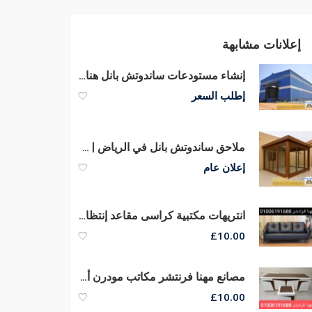
إعلانات مشابهة
إنشاء مستودعات ساندوتش بانل هناجر في الرياض | 0551033861
إطلب السعر
ملاحق ساندوتش بانل في الرياض | مقاول بناء وتركيب سندوتش بنل 0551033861
إعلان عام
انتريهات مكتبية كراسى مقاعد إنتظار كنب ريسبشن كراسى صوفا جلد
£
10.00
مصانع مهنا فرنتشر مكاتب مودرن أثاث مكتبى فرش مكاتب
£
10.00