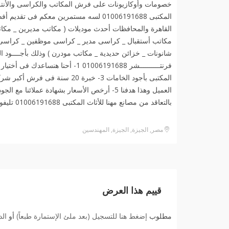
خصومات وأوكازيونات على فرش المكاتب والكراسى والأنتر
المكتبى 01006191688 لسه مستمرين معكم 
القاهرة والمحافظات أحدث موديلات ( مكاتب مديرين _ مكات
مكاتب أستقبال _ كراسى مدير _ كراسى موظفين _ كراسى أن
شانونات _ خزائن حديدية _ مكاتب مودرن ) وذلك بأجــــود ال
بالتعاقد من مصانع مهنا للأثاث المكتبى 01006191688 تليفونيا أو واتساب️
مصر, الجيزة, الجيزة, المهندسين
قييم هذا العرض
مطلوب
إضغط هنا للتسجيل (بعد ملئ الإستمارة طبعاً)
أو
ال