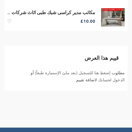
مكاتب مدير كراسى شبك طبى اثاث شركات مكاتب مديرين تصميمات عصرية
£
10.00
قييم هذا العرض
مطلوب
إضغط هنا للتسجيل (بعد ملئ الإستمارة طبعاً)
أو
الدخول لحسابك
لاضافة تقييم