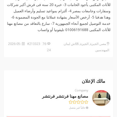
للأثاث المكتبى بأجود الخامات 3- خبرة 20 سنة فى فرش أكبر شركات
وسفارات وجامعات بمصر 4- ألتزام بمواعيد تسليم وأرضاء العميل
وهذا هدفنا 5- أرخص الأسعار بشهادة عملائنا مع الجودة المضمونة 6-
خدمة التوصيل لجميع أنحاء الجمهورية 7- سارع بالتعاقد من مصانع مهنا
للأثاث المكتبى 01006191688 تليفونيا أو واتساب️
مصر, الجيزة, الجيزة, 68ش لبنان
76 #213323
2026-05-
المهندسين
24
مالك الإعلان
Company
مصانع مهنا فرنتشر فرنتشر
حالياً غير متصل