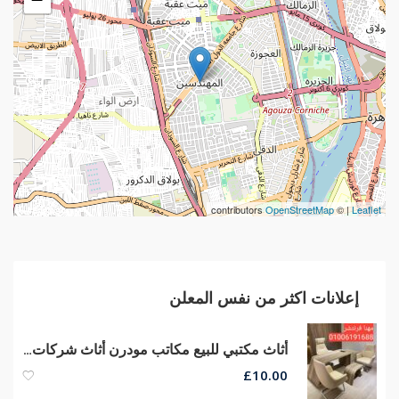
contributors
OpenStreetMap
| ©
Leaflet
إعلانات اكثر من نفس المعلن
أثاث مكتبي للبيع مكاتب مودرن أثاث شركات مكاتب كراسي جلد مستورد
£
10.00