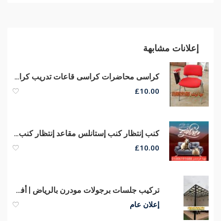
إعلانات مشابهة
كراسى محاضرات كراسى قاعات تدريب كراسى سنتر تعليمى أرخص أسعار من مصانع مهنا
£
10.00
كنب إنتظار كنب إستانلس مقاعد إنتظار كنب ريسبشن كراسى وكنب إنتظار
£
10.00
تركيب جلسات برجولات مودرن بالرياض | أفضل تصاميم 0563866945
إعلان عام