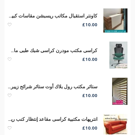
كاونتر استقبال مكاتب ريسبشن مقاسات كبيره وصغيره الحجم من مهنا فرنتشر
£
10.00
كراسى مكتب مودرن كراسى شبك طبى ماش هيدروليكي بيدات
£
10.00
ستائر مكتب رول بلاك أوت ستائر شرائح زيبرا ستائر صن سكرين الوان وخامات ممتازة
£
10.00
انتريهات مكتبية كراسى مقاعد إنتظار كنب ريسبشن كراسى وكنب إنتظار
£
10.00