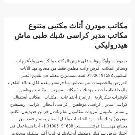
مكاتب مودرن أثاث مكتبى متنوع
مكاتب مدير كراسى شبك طبى ماش
هيدروليكي
خصومات وأوكازيونات على فرش المكاتب والكراسى والأنتريهات
وستائر المكتب أفرش وأنت مطمن فقط من مصانع مهنا للأثاث
المكتبى 01006191688 لسه مستمرين معكم فى تقديم أفضل
العروض والخصومات من مصانع مهنا فرنتشر بنقدم لكل عملاء القاهرة
والمحافظات أحدث موديلات ( مكاتب مديرين _ مكاتب موظفين _
كاونترات سكرتارية _ ترابيزة أجتماعات _ مكتبات _ مكاتب أستقبال _
كراسى مدير _ كراسى موظفين _ كراسى أنتظار _ كراسى ريسبشن
_ ستائر مكتبية _ أنتريهات مكاتب _ شانونات _ خزائن حديدية _ مكاتب
مودرن ) وذلك بأجــــود الخـامـات وأقـل أسعـار بمصـر فقط من
مصانع مهنـــــــا فرنتــــــــــشر 01006191688 1- أحنا هنساعدك فى
أختيار فرش شركتك أومكتبك أوعيادتك 2- لدينا أكبر تشكيلة موديلات