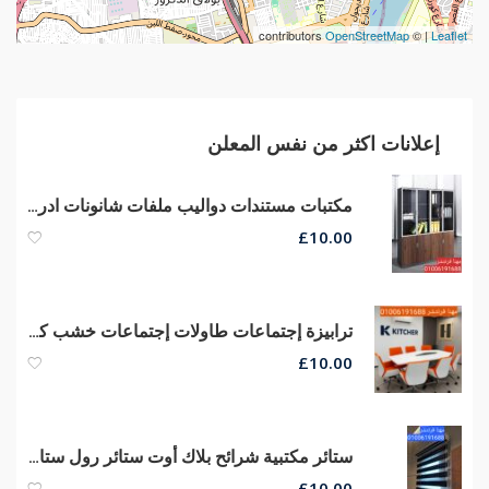
contributors
OpenStreetMap
| ©
Leaflet
إعلانات اكثر من نفس المعلن
مكتبات مستندات دواليب ملفات شانونات ادراج مكتبات مودرن أثاث شركات
£
10.00
ترابيزة إجتماعات طاولات إجتماعات خشب كونتر قشرة طبيعى جودة عالية
£
10.00
ستائر مكتبية شرائح بلاك أوت ستائر رول ستائر مكاتب صن سكرين الوان وخامات ممتازة
£
10.00