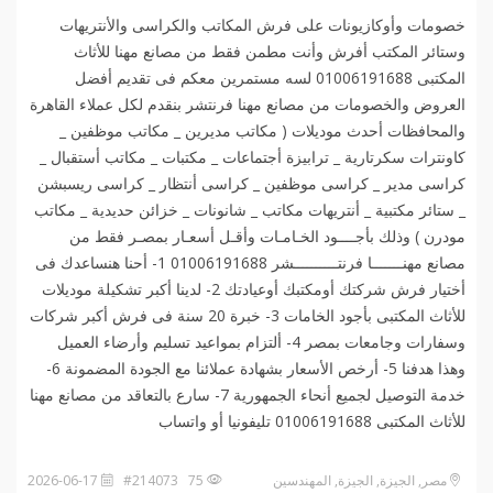
خصومات وأوكازيونات على فرش المكاتب والكراسى والأنتريهات
وستائر المكتب أفرش وأنت مطمن فقط من مصانع مهنا للأثاث
المكتبى 01006191688 لسه مستمرين معكم فى تقديم أفضل
العروض والخصومات من مصانع مهنا فرنتشر بنقدم لكل عملاء القاهرة
والمحافظات أحدث موديلات ( مكاتب مديرين _ مكاتب موظفين _
كاونترات سكرتارية _ ترابيزة أجتماعات _ مكتبات _ مكاتب أستقبال _
كراسى مدير _ كراسى موظفين _ كراسى أنتظار _ كراسى ريسبشن
_ ستائر مكتبية _ أنتريهات مكاتب _ شانونات _ خزائن حديدية _ مكاتب
مودرن ) وذلك بأجــــود الخـامـات وأقـل أسعـار بمصـر فقط من
مصانع مهنـــــــا فرنتــــــــــشر 01006191688 1- أحنا هنساعدك فى
أختيار فرش شركتك أومكتبك أوعيادتك 2- لدينا أكبر تشكيلة موديلات
للأثاث المكتبى بأجود الخامات 3- خبرة 20 سنة فى فرش أكبر شركات
وسفارات وجامعات بمصر 4- ألتزام بمواعيد تسليم وأرضاء العميل
وهذا هدفنا 5- أرخص الأسعار بشهادة عملائنا مع الجودة المضمونة 6-
خدمة التوصيل لجميع أنحاء الجمهورية 7- سارع بالتعاقد من مصانع مهنا
للأثاث المكتبى 01006191688 تليفونيا أو واتساب️
مصر, الجيزة, الجيزة, المهندسين
75 #214073
2026-06-17