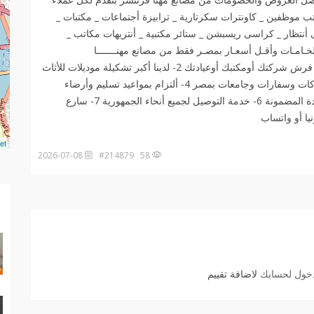
ب موظفين _ كاونترات سكرتارية _ ترابيزة أجتماعات _ مكتبات _
تظار _ كراسى ريسبشن _ ستائر مكتبية _ أنتريهات مكاتب _
خـامـات وأقـل أسعـار بمصـر فقط من مصانع مهنـــــــا
فرنتــــــــــشر 01006191688 1- أحنا هنساعدك فى أختيار فرش شركتك أومكتبك أوعيادتك 2- لدينا أكبر تشكيلة موديلات للأثاث
المكتبى بأجود الخامات 3- خبرة 20 سنة فى فرش أكبر شركات وسفارات وجامعات بمصر 4- ألتزام بمواعيد تسليم وأرضاء
العميل وهذا هدفنا 5- أرخص الأسعار بشهادة عملائنا مع الجودة المضمونة 6- خدمة التوصيل لجميع أنحاء الجمهورية 7- سارع
et
2026-07-08
58 #214879
دخول لحسابك
لاضافة تقييم