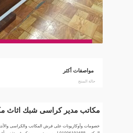
مواصفات أكثر
حالة المنتج
مكاتب مدير كراسى شبك اثاث مك
خصومات وأوكازيونات على فرش المكاتب والكراسى والأنتر
المكتبى 01006191688 لسه مستمرين معكم 