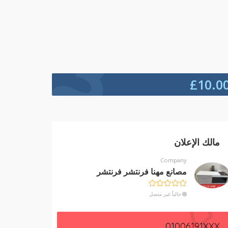
£
10.0
مالك الإعلان
Company
مصانع مهنا فرنتشر فرنتشر
حالياً غير متصل
01006191XXX