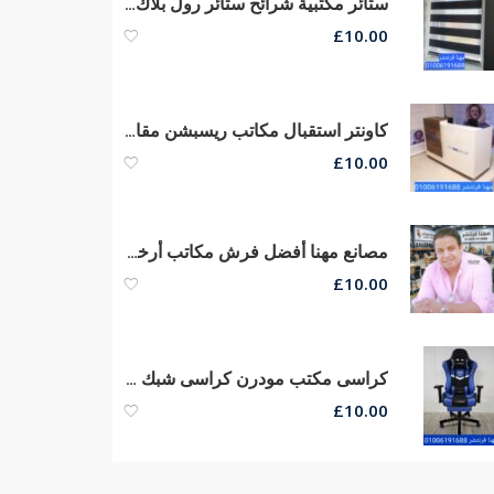
ستائر مكتبية شرائح ستائر رول بلاك أوت ستائر صن سكرين الوان وخامات ممتازة
£
10.00
كاونتر استقبال مكاتب ريسبشن مقاسات كبيره وصغيره الحجم من مهنا فرنتشر
£
10.00
مصانع مهنا أفضل فرش مكاتب أرخص أسعار تجهيزات مكاتب متكاملة أثاث شركات
£
10.00
كراسى مكتب مودرن كراسى شبك طبى كراسى مدير عام جلد من مصانع مهنا
£
10.00