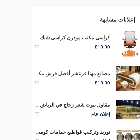
إعلانات مشابهة
كراسى مكتب مودرن كراسى شبك طبى ماش هيدروليكي بيدات إستانلس
£
10.00
مصانع مهنا فرنتشر أفضل فرش مكاتب أثاث مكتبى متنوع مكاتب مدير كراسى
£
10.00
مقاول بيوت شعر زجاج في الرياض | تفصيل خيام قزاز فاخرة حسب الطلب 0551033861
إعلان عام
توريد وتركيب قواطيع حمامات كومباكت hpl