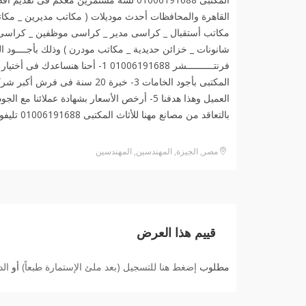
القاهرة والمحافظات أحدث موديلات ( مكاتب مديرين _ مكات
مكاتب أستقبال _ كراسى مدير _ كراسى موظفين _ كراسى أن
شانونات _ خزائن حديدية _ مكاتب مودرن ) وذلك بأجــــود ال
بالتعاقد من مصانع مهنا للأثاث المكتبى 01006191688 تليفونيا أو واتساب️
مصر, الجيزة, المهندسين, المهندسين
قييم هذا العرض
مطلوب
إضغط هنا للتسجيل (بعد ملئ الإستمارة طبعاً)
أو
ال