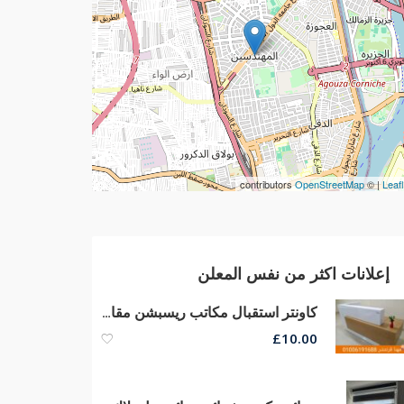
contributors
OpenStreetMap
| ©
Leafl
إعلانات اكثر من نفس المعلن
كاونتر استقبال مكاتب ريسبشن مقاسات كبيره وصغيره الحجم من مهنا فرنتشر
£
10.00