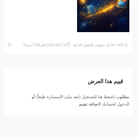
tec soft تك سوفت للحلول الذكية
2026-06-14على5:06 مساءً
قييم هذا العرض
مطلوب
إضغط هنا للتسجيل (بعد ملئ الإستمارة طبعاً)
أو
الدخول لحسابك
لاضافة تقييم