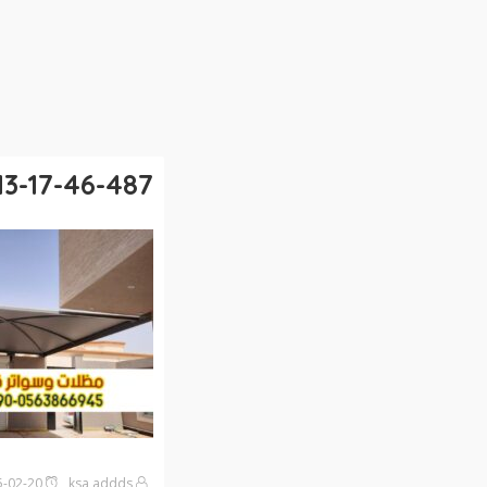
13-17-46-487
ksa addds
2025-02-20على1:52 مساءً