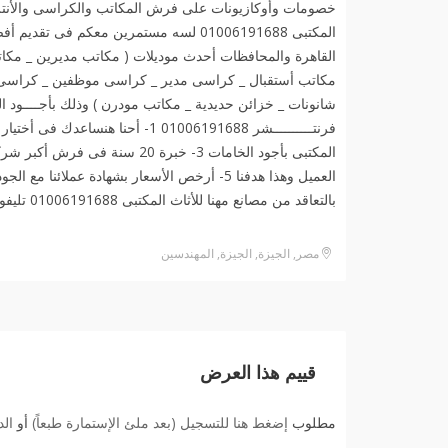
خصومات وأوكازيونات على فرش المكاتب والكراسى والأنتر
المكتبى 01006191688 لسه مستمرين معكم 
القاهرة والمحافظات أحدث موديلات ( مكاتب مديرين _ مكات
مكاتب أستقبال _ كراسى مدير _ كراسى موظفين _ كراسى أن
شانونات _ خزائن حديدية _ مكاتب مودرن ) وذلك بأجــــود ال
بالتعاقد من مصانع مهنا للأثاث المكتبى 01006191688 تليفونيا أو واتساب️
مصر, الجيزة, الجيزة, المهندسين
قييم هذا العرض
مطلوب
إضغط هنا للتسجيل (بعد ملئ الإستمارة طبعاً)
أو
ال