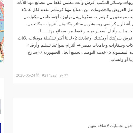
يهات وستائر المكتب أفرش وأنت مطمن فقط من مصانع مهنا للأثاث
فى تقديم أفضل العروض والخصومات من مصانع مهنا فرنتشر بنقدم لكل عملاء
ب موظفين _ كاونترات سكرتارية _ ترابيزة أجتماعات _ مكتبات _
تظار _ كراسى ريسبشن _ ستائر مكتبية _ أنتريهات مكاتب _
خـامـات وأقـل أسعـار بمصـر فقط من مصانع مهنـــــــا
فرنتــــــــــشر 01006191688 1- أحنا هنساعدك فى أختيار فرش شركتك أومكتبك أوعيادتك 2- لدينا أكبر تشكيلة موديلات للأثاث
المكتبى بأجود الخامات 3- خبرة 20 سنة فى فرش أكبر شركات وسفارات وجامعات بمصر 4- ألتزام بمواعيد تسليم وأرضاء
العميل وهذا هدفنا 5- أرخص الأسعار بشهادة عملائنا مع الجودة المضمونة 6- خدمة التوصيل لجميع أنحاء الجمهورية 7- سارع
et
2026-06-24
97 #214323
دخول لحسابك
لاضافة تقييم