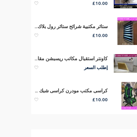
£
10.00
ستائر مكتبية شرائح ستائر رول بلاك أوت ستائر صن سكرين الوان وخامات ممتازة
£
10.00
كاونتر استقبال مكاتب ريسبشن مقاسات كبيره وصغيره الحجم من مهنا فرنتشر
إطلب السعر
كراسى مكتب مودرن كراسى شبك طبى كراسى مدير عام جلد من مصانع مهنا
£
10.00