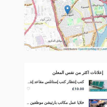
contributors
OpenStreetMap
| ©
Leafl
إعلانات اكثر من نفس المعلن
كنب إنتظار كنب إستانلس مقاعد إنتظار كنب ريسبشن كراسى صوفا جلد
£
10.00
خلايا عمل مكاتب بارتيشن موظفين وورك إستيشن مكاتب مودرن أثاث شركات