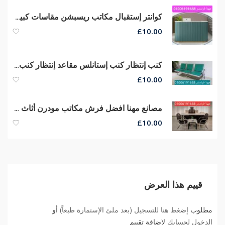
كوانتر إستقبال مكاتب ريسبشن مقاسات كبيره وصغيره الحجم
£
10.00
كنب إنتظار كنب إستانلس مقاعد إنتظار كنب ريسبشن كراسى صوفا جلد
£
10.00
مصانع مهنا افضل فرش مكاتب مودرن أثاث شركات مكاتب مديرين كراسى مكتب
£
10.00
قييم هذا العرض
مطلوب
إضغط هنا للتسجيل (بعد ملئ الإستمارة طبعاً)
أو
الدخول لحسابك
لاضافة تقييم