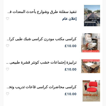
تنفيذ سفلتة طرق وشوارع بأحدث المعدات في الشرقية | 0500915106
إعلان عام
كراسى مكتب مودرن كراسى شبك طبى كراسى مدير عام جلد من مصانع مهنا
£
10.00
ترابيزة إجتماعات خشب كونتر قشرة طبيعى طاولات إجتماعات خشب
£
10.00
كراسى محاضرات كراسى قاعات تدريب وتخفيضات كبرى من مصانع مهنا
£
10.00