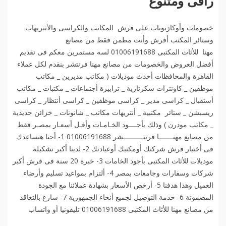
راقى ومتنوع
خصومات وأوكازيونات على فرش المكاتب والكراسى والأنتريهات
وستائر المكتب أفرش وأنت مطمن فقط من مصانع
مهنا للأثاث المكتبى 01006191688 لسه مستمرين معكم فى تقديم
أفضل العروض والخصومات من مصانع مهنا فرنتشر بنقدم لكل عملاء
القاهرة والمحافظات أحدث موديلات ( مكاتب مديرين _ مكاتب
موظفين _ كاونترات سكرتارية _ ترابيزة أجتماعات _ مكتبات _ مكاتب
أستقبال _ كراسى مدير _ كراسى موظفين _ كراسى أنتظار _ كراسى
ريسبشن _ ستائر مكتبية _ أنتريهات مكاتب _ شانونات _ خزائن حديدية
_ مكاتب مودرن ) وذلك بأجــــود الخـامـات وأقـل أسعـار بمصـر فقط
من مصانع مهنـــــــا فرنتــــــــــشر 01006191688 1- أحنا هنساعدك
فى أختيار فرش شركتك أومكتبك أوعيادتك 2- لدينا أكبر تشكيلة
موديلات للأثاث المكتبى بأجود الخامات 3- خبرة 20 سنة فى فرش أكبر
شركات وسفارات وجامعات بمصر 4- ألتزام بمواعيد تسليم وأرضاء
العميل وهذا هدفنا 5- أرخص الأسعار بشهادة عملائنا مع الجودة
المضمونة 6- خدمة التوصيل لجميع أنحاء الجمهورية 7- سارع بالتعاقد
من مصانع مهنا للأثاث المكتبى 01006191688 تليفونيا أو واتساب️