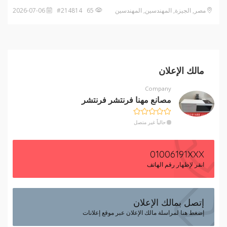
مصر, الجيزة, المهندسين, المهندسين
65 #214814
2026-07-06
مالك الإعلان
Company
مصانع مهنا فرنتشر فرنتشر
حالياً غير متصل
01006191XXX
انقر لإظهار رقم الهاتف
إتصل بمالك الإعلان
إضغط هنا لمراسلة مالك الإعلان عبر موقع إعلانات