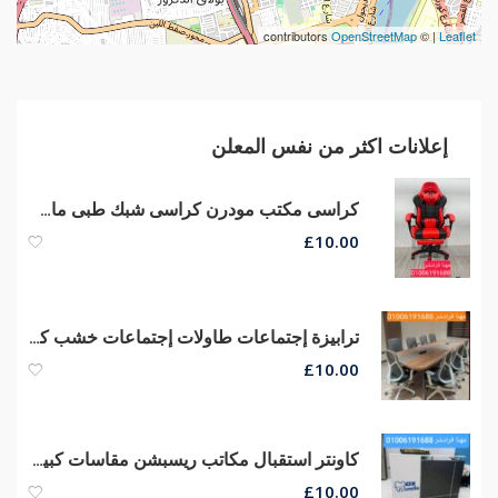
contributors
OpenStreetMap
| ©
Leaflet
إعلانات اكثر من نفس المعلن
كراسى مكتب مودرن كراسى شبك طبى ماش هيدروليكي بيدات من مهنا فرنتشر
£
10.00
ترابيزة إجتماعات طاولات إجتماعات خشب كونتر قشرة طبيعى جودة عالية
£
10.00
كاونتر استقبال مكاتب ريسبشن مقاسات كبيره وصغيره الحجم من مهنا فرنتشر
£
10.00