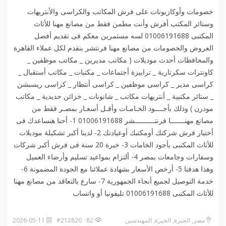
خصومات وأوكازيونات على فرش المكاتب والكراسى والأنتريهات
وستائر المكتب أفرش وأنت مطمن فقط من مصانع مهنا للأثاث
المكتبى 01006191688 لسه مستمرين معكم فى تقديم أفضل
العروض والخصومات من مصانع مهنا فرنتشر بنقدم لكل عملاء القاهرة
والمحافظات أحدث موديلات ( مكاتب مديرين _ مكاتب موظفين _
كاونترات سكرتارية _ ترابيزة أجتماعات _ مكتبات _ مكاتب أستقبال _
كراسى مدير _ كراسى موظفين _ كراسى أنتظار _ كراسى ريسبشن
_ ستائر مكتبية _ أنتريهات مكاتب _ شانونات _ خزائن حديدية _ مكاتب
مودرن ) وذلك بأجــــود الخـامـات وأقـل أسعـار بمصـر فقط من
مصانع مهنـــــــا فرنتــــــــــشر 01006191688 1- أحنا هنساعدك فى
أختيار فرش شركتك أومكتبك أوعيادتك 2- لدينا أكبر تشكيلة موديلات
للأثاث المكتبى بأجود الخامات 3- خبرة 20 سنة فى فرش أكبر شركات
وسفارات وجامعات بمصر 4- ألتزام بمواعيد تسليم وأرضاء العميل
وهذا هدفنا 5- أرخص الأسعار بشهادة عملائنا مع الجودة المضمونة 6-
خدمة التوصيل لجميع أنحاء الجمهورية 7- سارع بالتعاقد من مصانع مهنا
للأثاث المكتبى 01006191688 تليفونيا أو واتساب️
مصر, الجيزة, الجيزة, المهندسين
82 #212820
2026-05-11