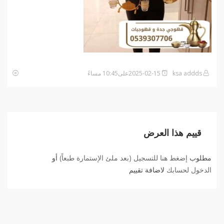
ksa addds
2025-02-15على10:45 مساءً
قييم هذا العرض
مطلوب
إضغط هنا للتسجيل (بعد ملئ الإستمارة طبعاً)
أو
الدخول لحسابك
لاضافة تقييم