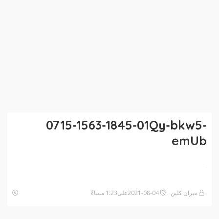
0715-1563-1845-01Qy-bkw5-
emUb
ميران كلين
2021-08-04على1:23 مساءً