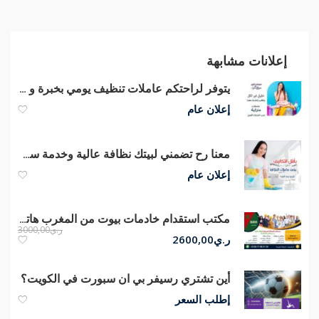
إعلانات مشابهة
يتوفر لراحتكم عاملات تنظيف يومي بخبرة و نخبة لخدمة التنظيف و الترتيب لراحتكم
إعلان عام
معنا رح تضمني لبيتك نظافة عالية وخدمة سريعة وبسعر منافس وبخبرة لراحتك
إعلان عام
مكتب استقدام خادمات بيوت من المغرب هاتف 00212677680139
ر.ي
3000,00
ر.ي
2600,00
أين تشتري رسيفر بي ان سبورت في الكويت؟
إطلب السعر