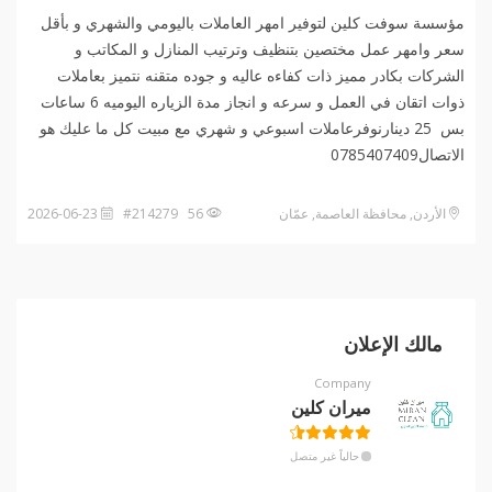
مؤسسة سوفت كلين لتوفير امهر العاملات باليومي والشهري و بأقل
سعر وامهر عمل مختصين بتنظيف وترتيب المنازل و المكاتب و
الشركات بكادر مميز ذات كفاءه عاليه و جوده متقنه نتميز بعاملات
ذوات اتقان في العمل و سرعه و انجاز مدة الزياره اليوميه 6 ساعات
بس 25 دينارنوفرعاملات اسبوعي و شهري مع مبيت كل ما عليك هو
الاتصال0785407409
الأردن, محافظة العاصمة, عمّان
56 #214279
2026-06-23
مالك الإعلان
Company
ميران كلين
حالياً غير متصل