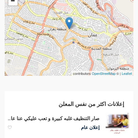
−
contributors
OpenStreetMap
| ©
Leaflet
إعلانات اكثر من نفس المعلن
صار التنظيف غلبه كبيرة و تعب عليكي عنا عاملات لراحتك وبأقل سعر
إعلان عام