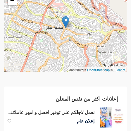
−
contributors
OpenStreetMap
| ©
Leaflet
إعلانات اكثر من نفس المعلن
نعمل لاجلكم على توفير افضل و امهر عاملاتنا مدربات لتخفيف التعب
إعلان عام