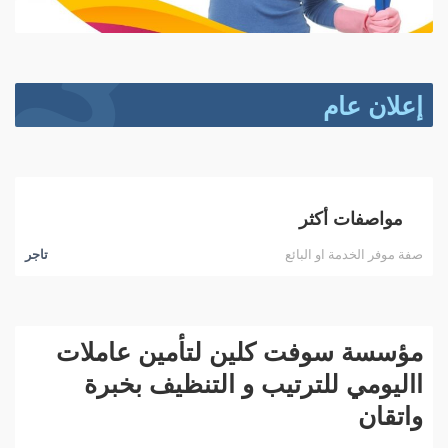
إعلان عام
مواصفات أكثر
صفة موفر الخدمة او البائع
تاجر
مؤسسة سوفت كلين لتأمين عاملات
االيومي للترتيب و التنظيف بخبرة
واتقان