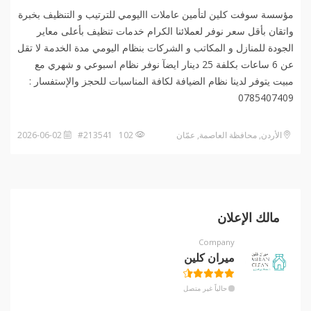
مؤسسة سوفت كلين لتأمين عاملات االيومي للترتيب و التنظيف بخبرة
واتقان بأقل سعر نوفر لعملائنا الكرام خدمات تنظيف بأعلى معاير
الجودة للمنازل و المكاتب و الشركات بنظام اليومي مدة الخدمة لا تقل
عن 6 ساعات بكلفة 25 دينار ايضآ نوفر نظام اسبوعي و شهري مع
مبيت يتوفر لدينا نظام الضيافة لكافة المناسبات للحجز والإستفسار :
0785407409
الأردن, محافظة العاصمة, عمّان
102 #213541
2026-06-02
مالك الإعلان
Company
ميران كلين
حالياً غير متصل