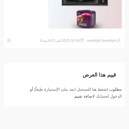
newstyle Newstyle
2025-02-09على6:01 مساءً
قييم هذا العرض
مطلوب
إضغط هنا للتسجيل (بعد ملئ الإستمارة طبعاً)
أو
الدخول لحسابك
لاضافة تقييم