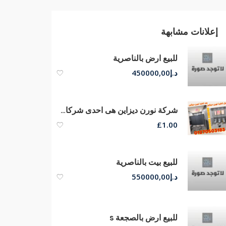
إعلانات مشابهة
للبيع ارض بالناصرية
د.إ
450000,00
شركة نورن ديزاين هى احدى شركات ارائدة فى مصر المتخصصة توريد وتركيب قواطيع HPL
£
1.00
للبيع بيت بالناصرية
د.إ
550000,00
للبيع ارض بالصجعة s