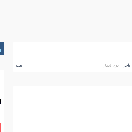
د
تاجر
نوع العقار
بيت