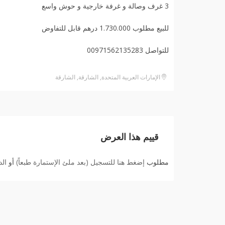
3 غرف وصالة و غرفة خارجية و حوش واسع
للبيع مطلوب 1.730.000 درهم قابل للتفاوض
للتواصل 00971562135283
الإمارات العربية المتحدة, الشارقة, الشارقة
قييم هذا العرض
مطلوب
إضغط هنا للتسجيل (بعد ملئ الإستمارة طبعاً)
أو
ال