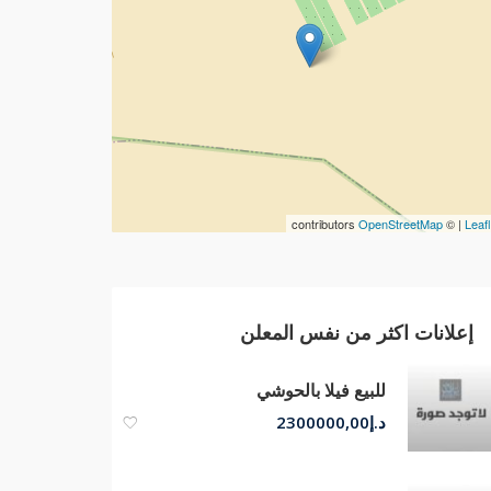
contributors
OpenStreetMap
| ©
Leafl
إعلانات اكثر من نفس المعلن
للبيع فيلا بالحوشي
د.إ
2300000,00