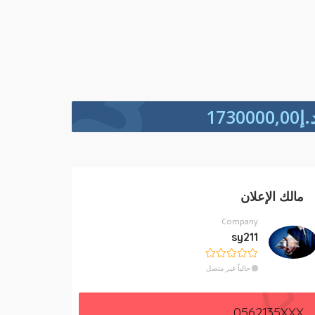
.إ
1730000,00
مالك الإعلان
Company
sy211
حالياً غير متصل
0562135XXX