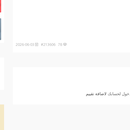
2026-06-03
78 #213606
دخول لحسابك
لاضافة تقييم