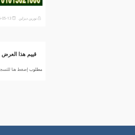
نورين ديزاين
2026-05-13على5:35 مساءً
قييم هذا العرض
مطلوب
إضغط هنا للتسجيل