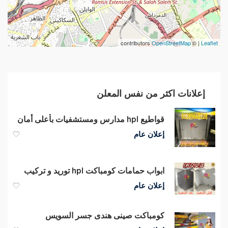
contributors
OpenStreetMap
| ©
Leaflet
إعلانات اكثر من نفس المعلن
قواطيع hpl مدارس ومستشفيات بأعلى أمان
إعلان عام
ابواب حمامات كومباكت hpl توريد و تركيب
إعلان عام
كومباكت صينى هندى جسر السويس