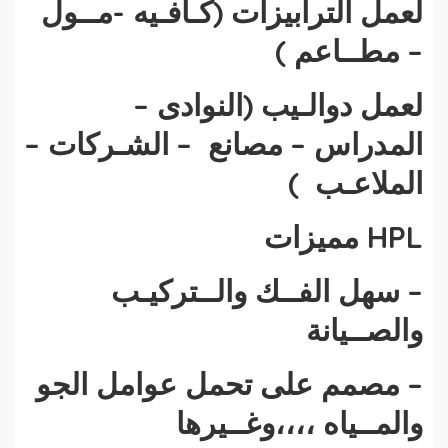
لعمل الترابيزات (كـافـيه -مــول
– مطــاعم )
لعمل دوالـيب (النوادى –
المدراس – مصانع – الشـركات –
الملاعـب )
HPL مميزات
– سهل الفــك والــتركيـب
والصــيانة
– مصمم على تحمل عوامل الجو
والمــياه ،،،،وغــيرها