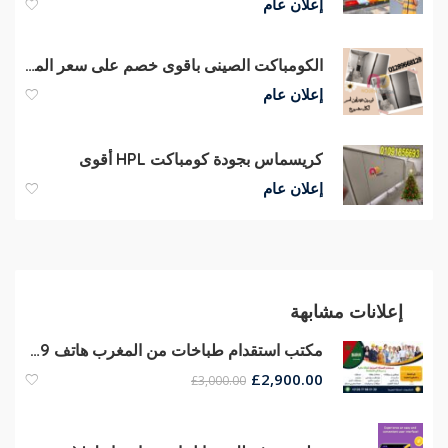
إعلان عام
الكومباكت الصينى باقوى خصم على سعر المتر
إعلان عام
كريسماس بجودة كومباكت HPL أقوى
إعلان عام
إعلانات مشابهة
مكتب استقدام طباخات من المغرب هاتف 00212677680139
£
2,900.00
£
3,000.00