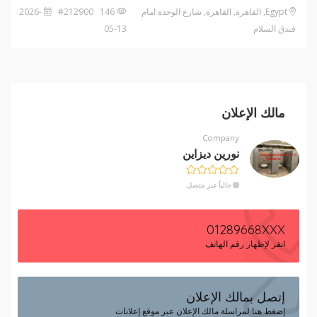
Egypt, القاهرة, القاهرة, شارع الوحدة امام
146 #212900
2026-
فندق السلام
05-13
مالك الإعلان
Company
نورين ديزاين
حالياً غير متصل
01289668XXX
انقر لإظهار رقم الهاتف
إتصل بمالك الإعلان
إضغط هنا لمراسلة مالك الإعلان عبر موقع إعلانات