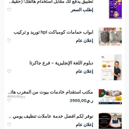
تطبيق يدفع لك مقابل استخدام هاتفك! (حقيقي 100%)
إطلب السعر
ابواب حمامات كومباكت hpl توريد و تركيب
إعلان عام
دبلوم اللغة الإنجليزية – فرع جاكرتا
إعلان عام
مكتب استقدام خادمات بيوت من المغرب هاتف
ر.ي
4000,00
ر.ي
3900,00
نوفر لكم افضل خدمة عاملات تنظيف يومي طوال الاسبوع من اجل راحتكم بأقل سعر
إعلان عام