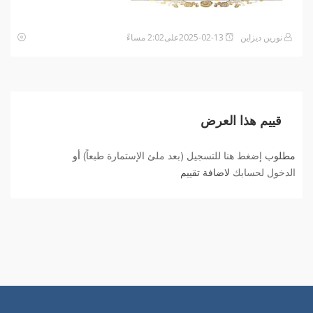
نورين ديزاين
2025-02-13على2:02 مساءً
قييم هذا العرض
مطلوب
إضغط هنا للتسجيل (بعد ملئ الإستمارة طبعاً)
أو
الدخول لحسابك
لاضافة تقييم