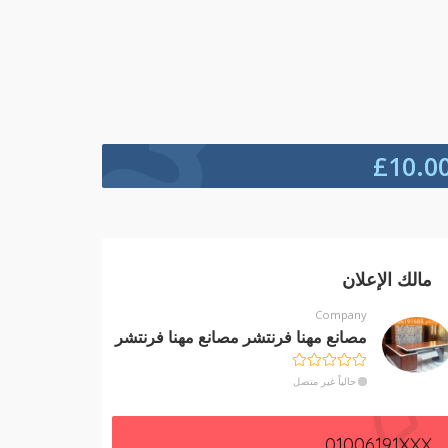
£
10.0
مالك الإعلان
Company
مصانع مهنا فرنتشر مصانع مهنا فرنتشر
حالياً غير متصل
01006191XXX