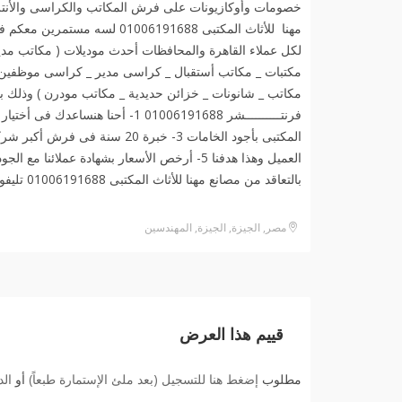
خصومات وأوكازيونات على فرش المكاتب والكراسى والأن
مهنا للأثاث المكتبى 06191688
لكل عملاء القاهرة والمحافظات أحدث موديلات ( مكاتب مدي
مكتبات _ مكاتب أستقبال _ كراسى مدير _ كراسى موظفين _
مكاتب _ شانونات _ خزائن حديدية _ مكاتب مودرن ) وذلك بأجـ
بالتعاقد من مصانع مهنا للأثاث المكتبى 01006191688 تليفونيا أو واتساب️أثاثات منزلية
مصر, الجيزة, الجيزة, المهندسين
قييم هذا العرض
مطلوب
إضغط هنا للتسجيل (بعد ملئ الإستمارة طبعاً)
أو
ال