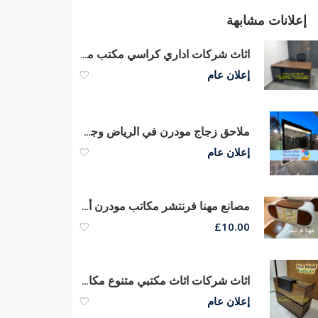
إعلانات مشابهة
اثاث شركات اداري كراسي مكتب مستوردة اثاث مكتبي افضل الاسعار
إعلان عام
ملاحق زجاج مودرن في الرياض وجدة والطائف والدمام | تصميم غرف زجاجية فاخره 0554707955
إعلان عام
مصانع مهنا فرنتشر مكاتب مودرن أثاث مكتبى متنوع مكاتب مدير
£
10.00
اثاث شركات اثاث مكتبي متنوع مكاتب وكراسي مكتب افضل خامة وسعر
إعلان عام