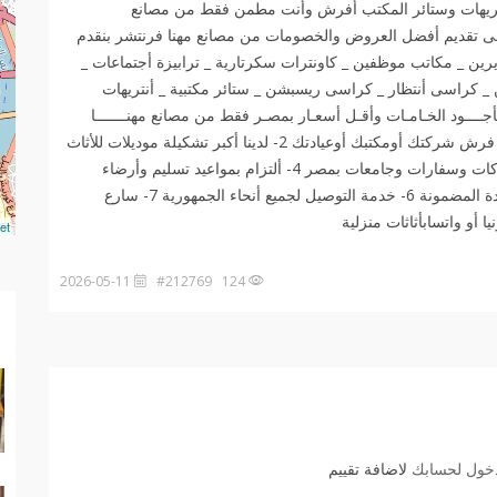
تريهات وستائر المكتب أفرش وأنت مطمن فقط من مصانع
010 لسه مستمرين معكم فى تقديم أفضل العروض والخصومات من مصانع مهنا فرنتشر بنقدم
رين _ مكاتب موظفين _ كاونترات سكرتارية _ ترابيزة أجتماعات _
 كراسى أنتظار _ كراسى ريسبشن _ ستائر مكتبية _ أنتريهات
ـــود الخـامـات وأقـل أسعـار بمصـر فقط من مصانع مهنـــــــا
فرنتــــــــــشر 01006191688 1- أحنا هنساعدك فى أختيار فرش شركتك أومكتبك أوعيادتك 2- لدينا أكبر تشكيلة موديلات للأثاث
المكتبى بأجود الخامات 3- خبرة 20 سنة فى فرش أكبر شركات وسفارات وجامعات بمصر 4- ألتزام بمواعيد تسليم وأرضاء
العميل وهذا هدفنا 5- أرخص الأسعار بشهادة عملائنا مع الجودة المضمونة 6- خدمة التوصيل لجميع أنحاء الجمهورية 7- سارع
et
2026-05-11
124 #212769
دخول لحسابك
لاضافة تقييم