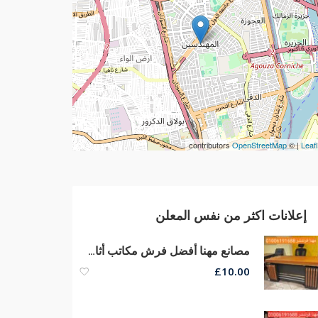
contributors
OpenStreetMap
| ©
Leafl
إعلانات اكثر من نفس المعلن
مصانع مهنا أفضل فرش مكاتب أثاث مكتبى مكاتب مدير كراسى شبك طبى
£
10.00