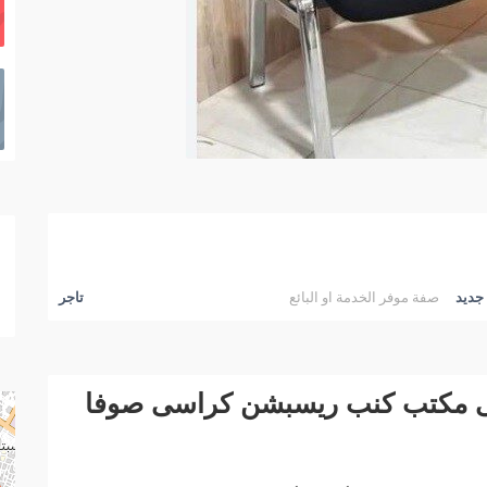
جديد
صفة موفر الخدمة او البائع
تاجر
ى مكتب كنب ريسبشن كراسى صوفا