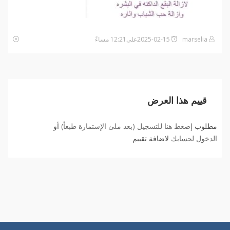
marselia
2025-02-15على12:21 مساءً
قييم هذا العرض
مطلوب
إضغط هنا للتسجيل (بعد ملئ الإستمارة طبعاً)
أو
الدخول لحسابك
لاضافة تقييم