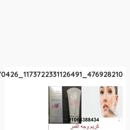
476928210_1173722331126491_8278210810719170426_n