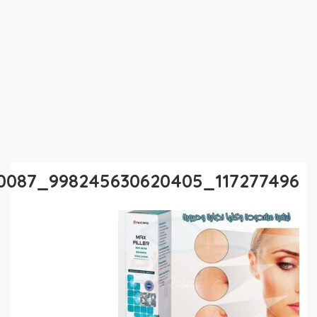
117277496_998245630620405_1039847357263400087_n