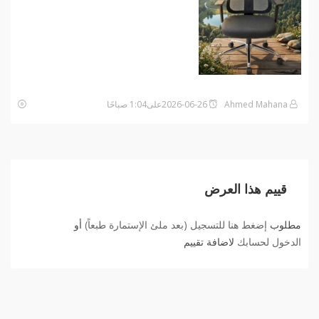
Ahmed Mahana
2026-06-26على1:04 صباحًا
قييم هذا العرض
مطلوب
إضغط هنا للتسجيل (بعد ملئ الإستمارة طبعاً)
أو
الدخول لحسابك
لاضافة تقييم