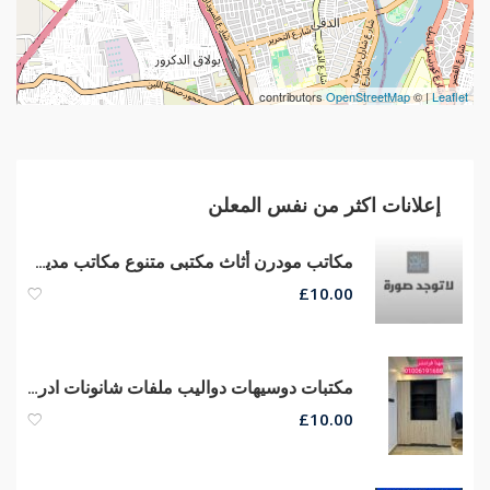
contributors
OpenStreetMap
| ©
Leaflet
إعلانات اكثر من نفس المعلن
مكاتب مودرن أثاث مكتبى متنوع مكاتب مدير كراسى شبك طبى ماش هيدروليكي
£
10.00
مكتبات دوسيهات دواليب ملفات شانونات ادراج مكتبات مستندات ضلف وأدراج
£
10.00