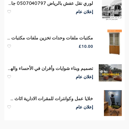
لوري نقل عفش بالرياض 0507040797 جامبو توصيل اثاث بضائع
إعلان عام
مكتبات ملفات وحدات تخزين ملفات مكتبات دوسيهات
£
10.00
تصميم وبناء شوايات وأفران في الأحساء والهفوف | تنفيذ احترافي 0534388185
إعلان عام
خلايا عمل وكوانترات للمقرات الادارية اثاث شركات كراسي مكاتب للشركات
إعلان عام