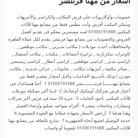
أسعار من مهنا فرنتشر
خصومات وأوكازيونات على فرش المكاتب والكراسى والأنتريهات
وستائر المكتب أفرش وأنت مطمن فقط من مصانع مهنا للأثاث
المكتبى 01006191688 لسه مستمرين معكم فى تقديم أفضل
العروض والخصومات من مصانع مهنا فرنتشر بنقدم لكل عملاء القاهرة
والمحافظات أحدث موديلات ( مكاتب مديرين _ مكاتب موظفين _
كاونترات سكرتارية _ ترابيزة أجتماعات _ مكتبات _ مكاتب أستقبال _
كراسى مدير _ كراسى موظفين _ كراسى أنتظار _ كراسى ريسبشن
_ ستائر مكتبية _ أنتريهات مكاتب _ شانونات _ خزائن حديدية _ مكاتب
مودرن ) وذلك بأجــــود الخـامـات وأقـل أسعـار بمصـر فقط من
مصانع مهنـــــــا فرنتــــــــــشر 01006191688 1- أحنا هنساعدك فى
أختيار فرش شركتك أومكتبك أوعيادتك 2- لدينا أكبر تشكيلة موديلات
للأثاث المكتبى بأجود الخامات 3- خبرة 20 سنة فى فرش أكبر شركات
وسفارات وجامعات بمصر 4- ألتزام بمواعيد تسليم وأرضاء العميل
وهذا هدفنا 5- أرخص الأسعار بشهادة عملائنا مع الجودة المضمونة 6-
خدمة التوصيل لجميع أنحاء الجمهورية 7- سارع بالتعاقد من مصانع مهنا
للأثاث المكتبى 01006191688 تليفونيا أو واتساب️