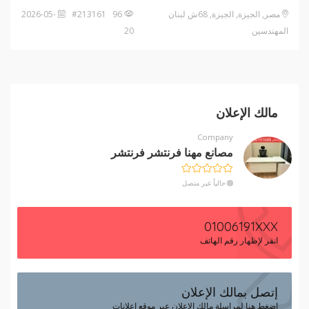
مصر, الجيزة, الجيزة, 68ش لبنان
96 #213161
2026-05-
المهندسين
20
مالك الإعلان
Company
مصانع مهنا فرنتشر فرنتشر
حالياً غير متصل
01006191XXX
انقر لإظهار رقم الهاتف
إتصل بمالك الإعلان
إضغط هنا لمراسلة مالك الإعلان عبر موقع إعلانات