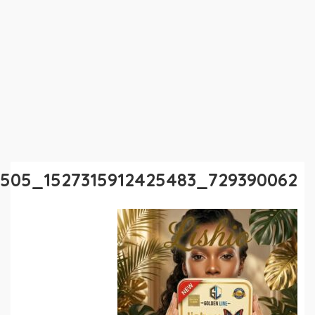
729390062_1527315912425483_8307144379106513505_n