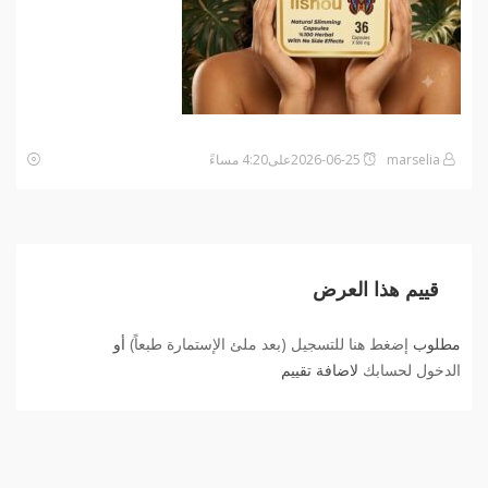
marselia
2026-06-25على4:20 مساءً
قييم هذا العرض
مطلوب
إضغط هنا للتسجيل (بعد ملئ الإستمارة طبعاً)
أو
الدخول لحسابك
لاضافة تقييم