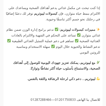
إذا كنت تبحث عن مكمل غذائي يدعم أهدافك الصحية ويساعدك على
الالتزام بنمط حياة متوازن، فإن
كبسولات ليبوتريم
توفر لك دعمًا إضافيًا
في رحلتك نحو جسم أكثر تناسقًا وحيوية.
مميزات كبسولات ليبوتريم:
تدعم برامج إدارة الوزن ضمن نظام
غذائي متوازن
تساعد على التحكم في الشهية والالتزام بالعادات
الغذائية الصحية
تساهم في دعم عملية التمثيل الغذائي الطبيعية
تدعم النشاط والحيوية خلال اليوم
سهلة الاستخدام ومناسبة
للروتين اليومي
مع ليبوتريم، يمكنك تعزيز جهودك اليومية للوصول إلى أهدافك
الصحية، والاستمتاع بأسلوب حياة أكثر نشاطًا وتوازنًا.
ليبوتريم… دعم ذكي لرحلة الرشاقة والثقة بالنفس.
للاتصال بنا الهاتف 01201750833—01287288466