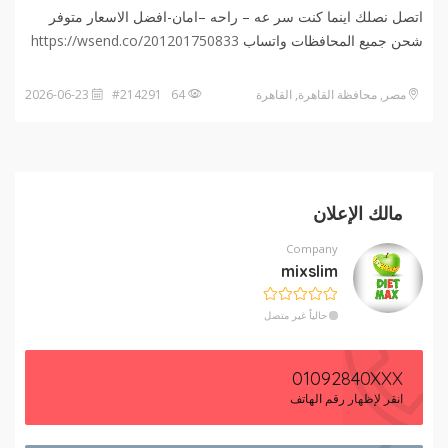
اتصل نصلك اينما كنت سر عه – راحه –امان-افضل الاسعار متوفر
شحن جميع المحافظات واتساب
https://wsend.co/201201750833
مصر, محافظة القاهرة‬, القاهرة
64 #214291
2026-06-23
مالك الإعلان
Company
mixslim
حالياً غير متصل
01092840XXX
انقر لإظهار رقم الهاتف