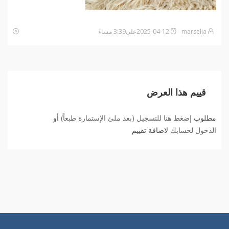
marselia
2025-04-12على3:39 مساءً
قييم هذا العرض
مطلوب
إضغط هنا للتسجيل (بعد ملئ الإستمارة طبعاً)
أو
الدخول لحسابك
لاضافة تقييم