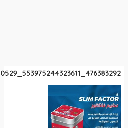
476383292_553975244323611_3635439160771570529_n