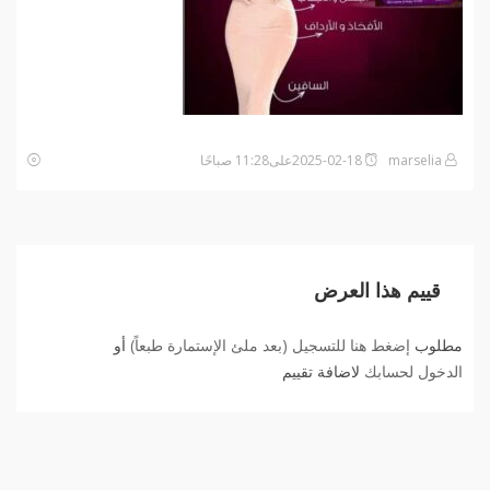
marselia
2025-02-18على11:28 صباحًا
قييم هذا العرض
مطلوب
إضغط هنا للتسجيل (بعد ملئ الإستمارة طبعاً)
أو
الدخول لحسابك
لاضافة تقييم