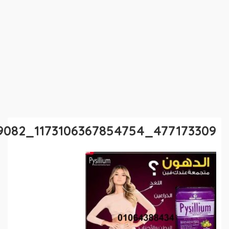
477173309_1173106367854754_424999455638919082_n