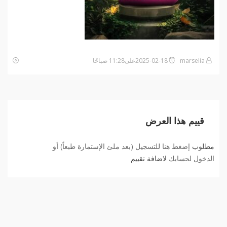
marselia
2025-02-18على11:28 صباحًا
قييم هذا العرض
مطلوب
إضغط هنا للتسجيل (بعد ملئ الإستمارة طبعاً)
أو
الدخول لحسابك
لاضافة تقييم