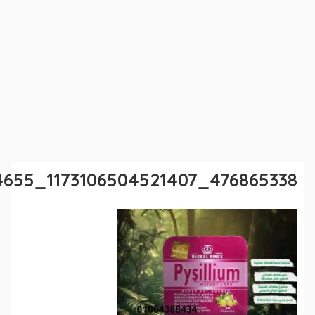
476865338_1173106504521407_3640784790901574655_n