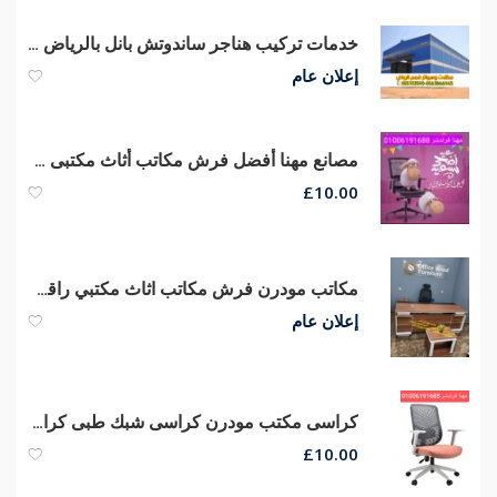
خدمات تركيب هناجر ساندوتش بانل بالرياض | توريد وبناء مستودعات 0563866945
إعلان عام
مصانع مهنا أفضل فرش مكاتب أثاث مكتبى متنوع مكاتب مدير كراسى شبك
£
10.00
مكاتب مودرن فرش مكاتب اثاث مكتبي راقي فرش للشركات
إعلان عام
كراسى مكتب مودرن كراسى شبك طبى كراسى مدير عام جلد طبيعي
£
10.00