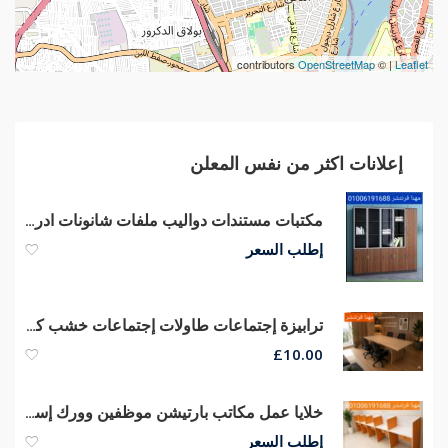
contributors
OpenStreetMap
| ©
Leaflet
إعلانات اكثر من نفس المعلن
مكتبات مستندات دواليب ملفات شانونات ادراج مكتبات مودرن أثاث شركات
إطلب السعر
ترابيزة إجتماعات طاولات إجتماعات خشب كونتر قشرة طبيعى جودة عالية
£
10.00
خلايا عمل مكاتب بارتيشن موظفين وورك إستيشن مكاتب مودرن أثاث شركات
إطلب السعر