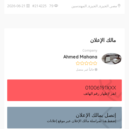
مصر, الجيزة, الجيزة, المهندسين
79 #214225
2026-06-21
مالك الإعلان
Company
Ahmed Mahana
حالياً غير متصل
01006191XXX
انقر لإظهار رقم الهاتف
إتصل بمالك الإعلان
إضغط هنا لمراسلة مالك الإعلان عبر موقع إعلانات