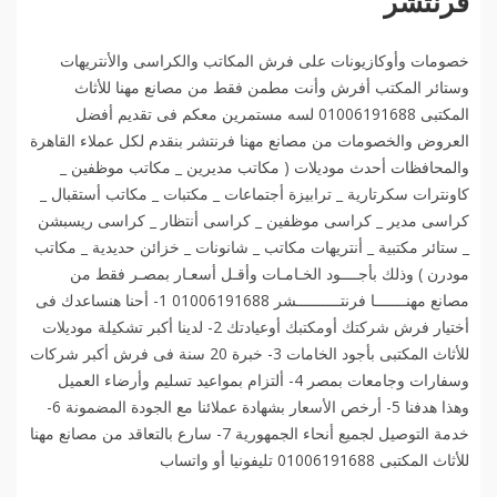
فرنتشر
خصومات وأوكازيونات على فرش المكاتب والكراسى والأنتريهات
وستائر المكتب أفرش وأنت مطمن فقط من مصانع مهنا للأثاث
المكتبى 01006191688 لسه مستمرين معكم فى تقديم أفضل
العروض والخصومات من مصانع مهنا فرنتشر بنقدم لكل عملاء القاهرة
والمحافظات أحدث موديلات ( مكاتب مديرين _ مكاتب موظفين _
كاونترات سكرتارية _ ترابيزة أجتماعات _ مكتبات _ مكاتب أستقبال _
كراسى مدير _ كراسى موظفين _ كراسى أنتظار _ كراسى ريسبشن
_ ستائر مكتبية _ أنتريهات مكاتب _ شانونات _ خزائن حديدية _ مكاتب
مودرن ) وذلك بأجــــود الخـامـات وأقـل أسعـار بمصـر فقط من
مصانع مهنـــــــا فرنتــــــــــشر 01006191688 1- أحنا هنساعدك فى
أختيار فرش شركتك أومكتبك أوعيادتك 2- لدينا أكبر تشكيلة موديلات
للأثاث المكتبى بأجود الخامات 3- خبرة 20 سنة فى فرش أكبر شركات
وسفارات وجامعات بمصر 4- ألتزام بمواعيد تسليم وأرضاء العميل
وهذا هدفنا 5- أرخص الأسعار بشهادة عملائنا مع الجودة المضمونة 6-
خدمة التوصيل لجميع أنحاء الجمهورية 7- سارع بالتعاقد من مصانع مهنا
للأثاث المكتبى 01006191688 تليفونيا أو واتساب️