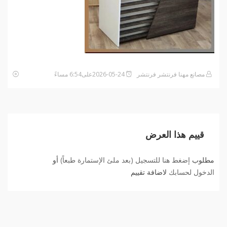
مصانع مهنا فرنتشر فرنتشر
2026-05-24على6:54 مساءً
قييم هذا العرض
مطلوب
إضغط هنا للتسجيل (بعد ملئ الإستمارة طبعاً)
أو
الدخول لحسابك
لاضافة تقييم