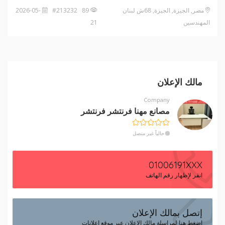
مصر, الجيزة, الجيزة, 68ش لبنان
89 #213232
2026-05-
المهندسين
21
مالك الإعلان
Company
مصانع مهنا فرنتشر فرنتشر
حالياً غير متصل
01006191XXX
انقر لإظهار رقم الهاتف
إتصل بمالك الإعلان
إضغط هنا لمراسلة مالك الإعلان عبر موقع إعلانات