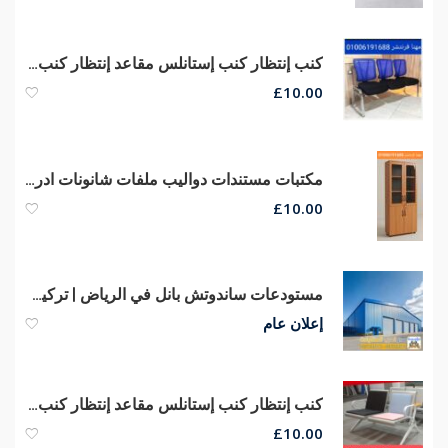
كنب إنتظار كنب إستانلس مقاعد إنتظار كنب ريسبشن كراسى صوفا جلد
£
10.00
مكتبات مستندات دواليب ملفات شانونات ادراج مكتبات مودرن أثاث شركات
£
10.00
مستودعات ساندوتش بانل في الرياض | تركيب وتوريد ساندوتش بنل بأفضل الأسعار 0551033861
إعلان عام
كنب إنتظار كنب إستانلس مقاعد إنتظار كنب إستانلس كراسى صوفا جلد
£
10.00