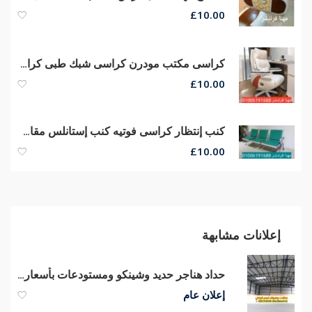
£
10.00
كراسى مكتب مودرن كراسى شبك طبى كراسى مدير عام جلد من مصانع مهنا
£
10.00
كنب إنتظار كراسى فوتيه كنب إستانلس مقاعد إنتظار كنب ريسبشن جلد
£
10.00
إعلانات مشابهة
حداد هناجر حديد وشينكو ومستودعات بأسعار منافسة | مؤسسة قمم الرياض
إعلان عام