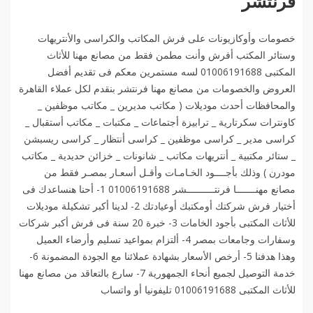
فرنتشر
خصومات وأوكازيونات على فرش المكاتب والكراسى والأنتريهات
وستائر المكتب أفرش وأنت مطمن فقط من مصانع مهنا للأثاث
المكتبى 01006191688 لسه مستمرين معكم فى تقديم أفضل
العروض والخصومات من مصانع مهنا فرنتشر بنقدم لكل عملاء القاهرة
والمحافظات أحدث موديلات ( مكاتب مديرين _ مكاتب موظفين _
كاونترات سكرتارية _ ترابيزة أجتماعات _ مكتبات _ مكاتب أستقبال _
كراسى مدير _ كراسى موظفين _ كراسى أنتظار _ كراسى ريسبشن
_ ستائر مكتبية _ أنتريهات مكاتب _ شانونات _ خزائن حديدية _ مكاتب
مودرن ) وذلك بأجــــود الخـامـات وأقـل أسعـار بمصـر فقط من
مصانع مهنـــــــا فرنتــــــــــشر 01006191688 1- أحنا هنساعدك فى
أختيار فرش شركتك أومكتبك أوعيادتك 2- لدينا أكبر تشكيلة موديلات
للأثاث المكتبى بأجود الخامات 3- خبرة 20 سنة فى فرش أكبر شركات
وسفارات وجامعات بمصر 4- ألتزام بمواعيد تسليم وأرضاء العميل
وهذا هدفنا 5- أرخص الأسعار بشهادة عملائنا مع الجودة المضمونة 6-
خدمة التوصيل لجميع أنحاء الجمهورية 7- سارع بالتعاقد من مصانع مهنا
للأثاث المكتبى 01006191688 تليفونيا أو واتساب️