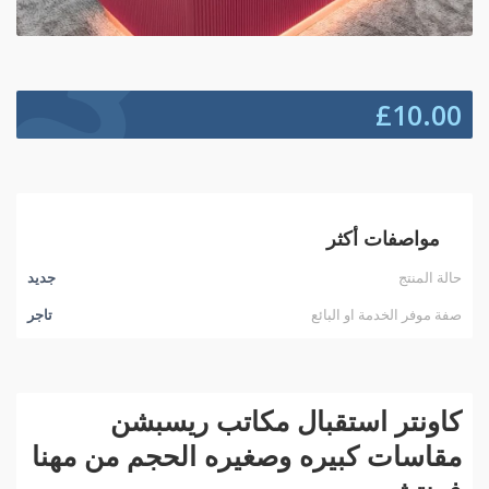
£
10.00
مواصفات أكثر
حالة المنتج
جديد
صفة موفر الخدمة او البائع
تاجر
كاونتر استقبال مكاتب ريسبشن
مقاسات كبيره وصغيره الحجم من مهنا