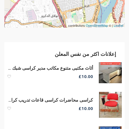
contributors
OpenStreetMap
| ©
Leaflet
إعلانات اكثر من نفس المعلن
أثاث مكتبى متنوع مكاتب مدير كراسى شبك طبى كراسى مدير
£
10.00
كراسى محاضرات كراسى قاعات تدريب كراسى سنتر تعليمى أرخص أسعار من مصانع مهنا
£
10.00