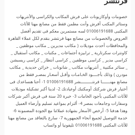
فرنتشر
خصومات وأوكازيونات على فرش المكاتب والكراسى والأنتريهات
وستائر المكتب أفرش وأنت مطمن فقط من مصانع مهنا للأثاث
المكتبى 01006191688 لسه مستمرين معكم فى تقديم أفضل
العروض والخصومات من مصانع مهنا فرنتشر بنقدم لكل عملاء القاهرة
والمحافظات أحدث موديلات ( مكاتب مديرين _ مكاتب موظفين _
كاونترات سكرتارية _ ترابيزة أجتماعات _ مكتبات _ مكاتب أستقبال _
كراسى مدير _ كراسى موظفين _ كراسى أنتظار _ كراسى ريسبشن
_ ستائر مكتبية _ أنتريهات مكاتب _ شانونات _ خزائن حديدية _ مكاتب
مودرن ) وذلك بأجــــود الخـامـات وأقـل أسعـار بمصـر فقط من
مصانع مهنـــــــا فرنتــــــــــشر 01006191688 1- أحنا هنساعدك فى
أختيار فرش شركتك أومكتبك أوعيادتك 2- لدينا أكبر تشكيلة موديلات
للأثاث المكتبى بأجود الخامات 3- خبرة 20 سنة فى فرش أكبر شركات
وسفارات وجامعات بمصر 4- ألتزام بمواعيد تسليم وأرضاء العميل
وهذا هدفنا 5- أرخص الأسعار بشهادة عملائنا مع الجودة المضمونة 6-
خدمة التوصيل لجميع أنحاء الجمهورية 7- سارع بالتعاقد من مصانع مهنا
للأثاث المكتبى 01006191688 تليفونيا أو واتساب️