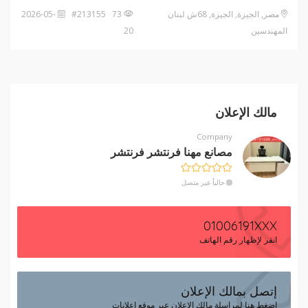
مصر, الجيزة, الجيزة, 68ش لبنان
73 #213155
2026-05-
المهندسين
20
مالك الإعلان
Company
مصانع مهنا فرنتشر فرنتشر
حالياً غير متصل
01006191XXX
انقر لإظهار رقم الهاتف
إتصل بمالك الإعلان
إضغط هنا لمراسلة مالك الإعلان عبر موقع إعلانات